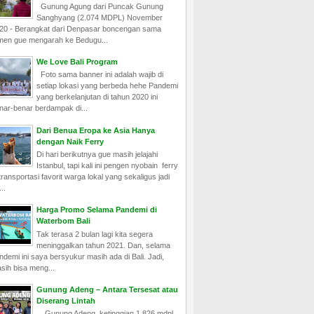
Gunung Agung dari Puncak Gunung
Sanghyang (2.074 MDPL) November
20 - Berangkat dari Denpasar boncengan sama
men gue mengarah ke Bedugu...
We Love Bali Program
Foto sama banner ini adalah wajib di
setiap lokasi yang berbeda hehe Pandemi
yang berkelanjutan di tahun 2020 ini
nar-benar berdampak di...
Dari Benua Eropa ke Asia Hanya
dengan Naik Ferry
Di hari berikutnya gue masih jelajahi
Istanbul, tapi kali ini pengen nyobain ferry
ransportasi favorit warga lokal yang sekaligus jadi
..
Harga Promo Selama Pandemi di
Waterbom Bali
Tak terasa 2 bulan lagi kita segera
meninggalkan tahun 2021. Dan, selama
ndemi ini saya bersyukur masih ada di Bali. Jadi,
sih bisa meng...
Gunung Adeng – Antara Tersesat atau
Diserang Lintah
Gunung Adeng, ketinggian 1.826 mdpl,