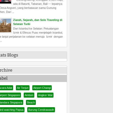
ada di Baturiti, Tabanan, Bali — tepatnya
 Desa Angseri, yang berbatasan sama Gunung
hen. Dari ...
Ziarah, Sejarah, dan Solo Traveling di
Selatan Turki
Dari Istanbul ke Selatan: Petualangan
Izmir & Efesus Puas menjelajah Istanbul,
e lanjut perjalanan ke selatan menuju Izmir dengan
..
tats Blogs
rchive
abel
Acara Adat
Air Terjun
Airport Changi
irport Singapore
Ambon
Angkor Wat
Bandara Singapura
Beach
bird watching Papua
Burung Cendrawasih