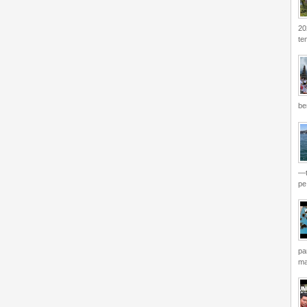
20
te
be
—t
pe.
pa
ma