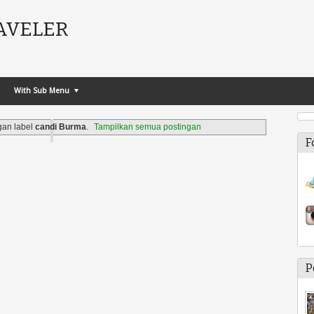
AVELER
With Sub Menu
gan label
candi Burma
.
Tampilkan semua postingan
F
P