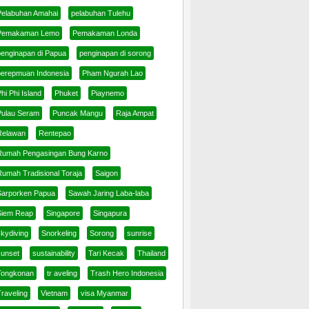
Pelabuhan Amahai
pelabuhan Tulehu
Pemakaman Lemo
Pemakaman Londa
penginapan di Papua
penginapan di sorong
perepmuan Indonesia
Pham Ngurah Lao
hi Phi Island
Phuket
Piaynemo
Pulau Seram
Puncak Mangu
Raja Ampat
Relawan
Rentepao
Rumah Pengasingan Bung Karno
Rumah Tradisional Toraja
Saigon
Sarporken Papua
Sawah Jaring Laba-laba
Siem Reap
Singapore
Singapura
skydiving
Snorkeling
Sorong
sunrise
sunset
sustainability
Tari Kecak
Thailand
Tongkonan
tr aveling
Trash Hero Indonesia
raveling
Vietnam
visa Myanmar