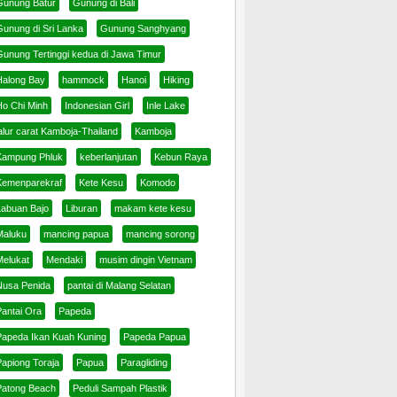
Gunung Batur
Gunung di Bali
Gunung di Sri Lanka
Gunung Sanghyang
Gunung Tertinggi kedua di Jawa Timur
Halong Bay
hammock
Hanoi
Hiking
Ho Chi Minh
Indonesian Girl
Inle Lake
alur carat Kamboja-Thailand
Kamboja
Kampung Phluk
keberlanjutan
Kebun Raya
Kemenparekraf
Kete Kesu
Komodo
Labuan Bajo
Liburan
makam kete kesu
Maluku
mancing papua
mancing sorong
Melukat
Mendaki
musim dingin Vietnam
Nusa Penida
pantai di Malang Selatan
Pantai Ora
Papeda
Papeda Ikan Kuah Kuning
Papeda Papua
Papiong Toraja
Papua
Paragliding
Patong Beach
Peduli Sampah Plastik