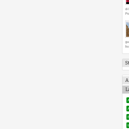
di
Po
gu
bu.
S
A
L
A