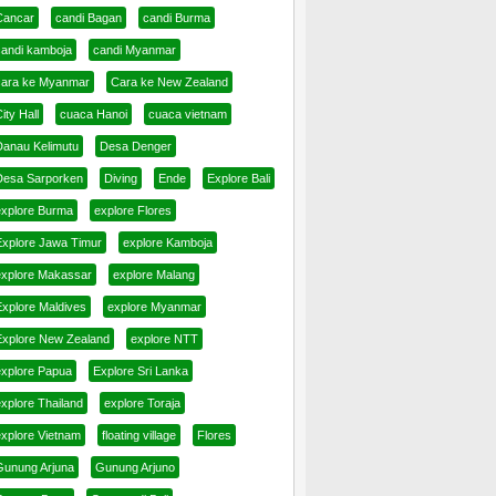
Cancar
candi Bagan
candi Burma
candi kamboja
candi Myanmar
cara ke Myanmar
Cara ke New Zealand
ity Hall
cuaca Hanoi
cuaca vietnam
Danau Kelimutu
Desa Denger
Desa Sarporken
Diving
Ende
Explore Bali
explore Burma
explore Flores
Explore Jawa Timur
explore Kamboja
explore Makassar
explore Malang
Explore Maldives
explore Myanmar
Explore New Zealand
explore NTT
explore Papua
Explore Sri Lanka
xplore Thailand
explore Toraja
explore Vietnam
floating village
Flores
Gunung Arjuna
Gunung Arjuno