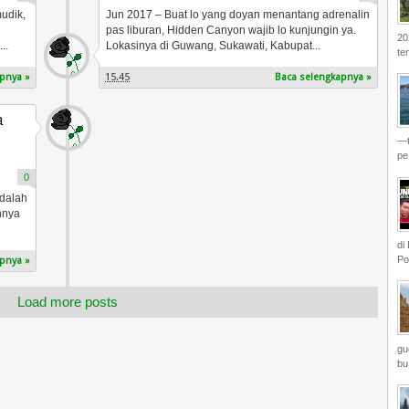
udik,
Jun 2017 – Buat lo yang doyan menantang adrenalin
pas liburan, Hidden Canyon wajib lo kunjungin ya.
20
..
Lokasinya di Guwang, Sukawati, Kabupat...
te
pnya »
15.45
Baca selengkapnya »
a
—t
pe.
0
adalah
nnya
di
Po
pnya »
Load more posts
gu
bu.