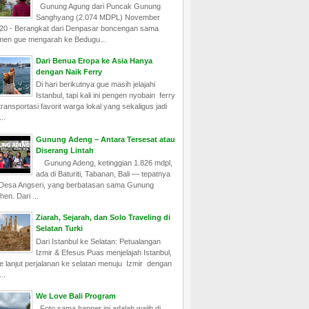
Gunung Agung dari Puncak Gunung
Sanghyang (2.074 MDPL) November
20 - Berangkat dari Denpasar boncengan sama
men gue mengarah ke Bedugu...
Dari Benua Eropa ke Asia Hanya
dengan Naik Ferry
Di hari berikutnya gue masih jelajahi
Istanbul, tapi kali ini pengen nyobain ferry
ransportasi favorit warga lokal yang sekaligus jadi
..
Gunung Adeng – Antara Tersesat atau
Diserang Lintah
Gunung Adeng, ketinggian 1.826 mdpl,
ada di Baturiti, Tabanan, Bali — tepatnya
 Desa Angseri, yang berbatasan sama Gunung
hen. Dari ...
Ziarah, Sejarah, dan Solo Traveling di
Selatan Turki
Dari Istanbul ke Selatan: Petualangan
Izmir & Efesus Puas menjelajah Istanbul,
e lanjut perjalanan ke selatan menuju Izmir dengan
..
We Love Bali Program
Foto sama banner ini adalah wajib di