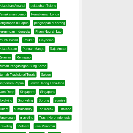
Pelabuhan Amahai
pelabuhan Tulehu
Pemakaman Lemo
Pemakaman Londa
penginapan di Papua
penginapan di sorong
perepmuan Indonesia
Pham Ngurah Lao
hi Phi Island
Phuket
Piaynemo
Pulau Seram
Puncak Mangu
Raja Ampat
Relawan
Rentepao
Rumah Pengasingan Bung Karno
Rumah Tradisional Toraja
Saigon
Sarporken Papua
Sawah Jaring Laba-laba
Siem Reap
Singapore
Singapura
skydiving
Snorkeling
Sorong
sunrise
sunset
sustainability
Tari Kecak
Thailand
Tongkonan
tr aveling
Trash Hero Indonesia
raveling
Vietnam
visa Myanmar