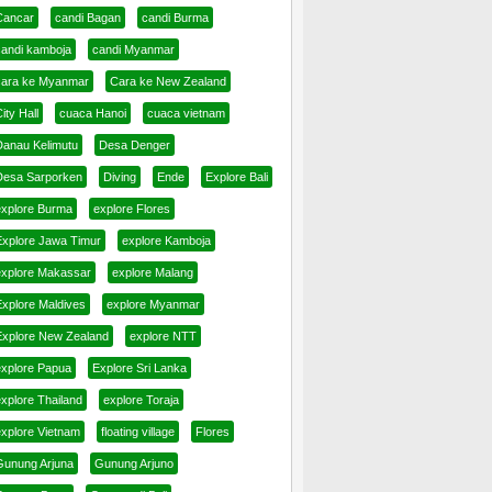
Cancar
candi Bagan
candi Burma
candi kamboja
candi Myanmar
cara ke Myanmar
Cara ke New Zealand
ity Hall
cuaca Hanoi
cuaca vietnam
Danau Kelimutu
Desa Denger
Desa Sarporken
Diving
Ende
Explore Bali
explore Burma
explore Flores
Explore Jawa Timur
explore Kamboja
explore Makassar
explore Malang
Explore Maldives
explore Myanmar
Explore New Zealand
explore NTT
explore Papua
Explore Sri Lanka
xplore Thailand
explore Toraja
explore Vietnam
floating village
Flores
Gunung Arjuna
Gunung Arjuno