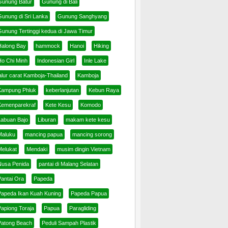
Gunung Batur
Gunung di Bali
Gunung di Sri Lanka
Gunung Sanghyang
Gunung Tertinggi kedua di Jawa Timur
Halong Bay
hammock
Hanoi
Hiking
Ho Chi Minh
Indonesian Girl
Inle Lake
alur carat Kamboja-Thailand
Kamboja
Kampung Phluk
keberlanjutan
Kebun Raya
Kemenparekraf
Kete Kesu
Komodo
Labuan Bajo
Liburan
makam kete kesu
Maluku
mancing papua
mancing sorong
Melukat
Mendaki
musim dingin Vietnam
Nusa Penida
pantai di Malang Selatan
Pantai Ora
Papeda
Papeda Ikan Kuah Kuning
Papeda Papua
Papiong Toraja
Papua
Paragliding
Patong Beach
Peduli Sampah Plastik