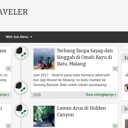
AVELER
With Sub Menu
ara
Terbang Tanpa Sayap dan
Singgah di Omah Kayu di
F
Batu, Malang
0
0
m, so
Juni 2017 – Buat lo yang suka memacu adrenalin
yang
dan lagi liburan ke Malang, so kudu mampir ke
Gunung Banyak, Batu untuk cobain paralayang. ...
pnya »
15.55
Baca selengkapnya »
i
Lawan Arus di Hidden
P
Canyon
0
0