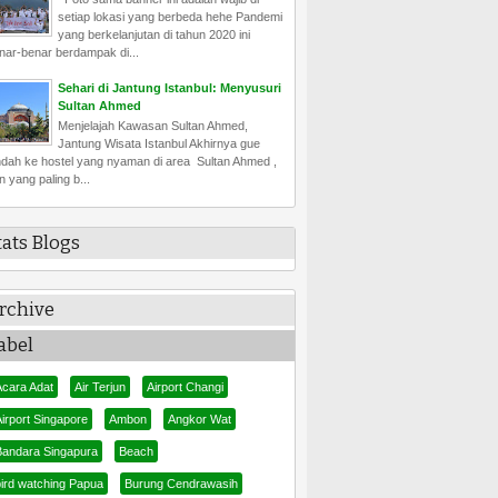
setiap lokasi yang berbeda hehe Pandemi
yang berkelanjutan di tahun 2020 ini
nar-benar berdampak di...
Sehari di Jantung Istanbul: Menyusuri
Sultan Ahmed
Menjelajah Kawasan Sultan Ahmed,
Jantung Wisata Istanbul Akhirnya gue
ndah ke hostel yang nyaman di area Sultan Ahmed ,
n yang paling b...
tats Blogs
rchive
abel
Acara Adat
Air Terjun
Airport Changi
irport Singapore
Ambon
Angkor Wat
Bandara Singapura
Beach
bird watching Papua
Burung Cendrawasih