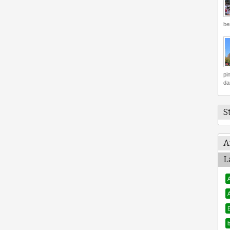
be
pi
da
S
A
L
A