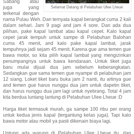
Sabang atau
juga yang
Selamat Datang di Pelabuhan Ulee Lheue
terkenal dengan
nama Pulau Weh. Dan ternyata kapal berangkat cuma 2 kali
dalam sehari. Jam 9 pagi and jam 4 sore. Dan ada dua
pilihan, pake kapal lambat atau kapal cepet. Kalo kapal
cepet jarak tempuh untuk sampe di Pelabuhan Balohan
cuma 45 menit, and kalo pake kapal lambat, jarak
tempuhnya jadi sejam 45 menit. Karena gue ama temen gue
bawa motor, so kita pilih kapal lambat yang mengizinkan
penumpangnya untuk bawa kendaraan. Untuk tiket juga
baru mulai dijual dua jam sebelum keberangkatan.
Sedangkan gue sama temen gue nyampe di pelabuhan jam
12 siang. Loket tiket baru buka jam 2 nanti, itu artinya gue
and temen gue harus nunggu dua jam untuk dapetin tiket,
dan harus nunggu dua jam lagi untuk nyebrang. Total 4 jam
kita berdua luntang lantung di Pelabuhan Ulee Lheue :D
Harga tiket termasuk murah, ga sampe 100 ribu per orang
untuk kedua jenis kapal (tergantung kelas juga). Tapi kalo
bawa motor atau mobil ya pasti dikenain biaya lagi.
Untung ada warung di Pelabuhan Ulee Lheue itu, dan