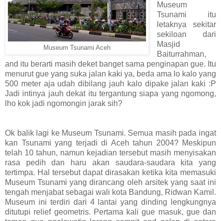
Museum
Tsunami itu
letaknya sekitar
sekiloan dari
Masjid
Museum Tsunami Aceh
Baiturrahman,
and itu berarti masih deket banget sama penginapan gue. Itu
menurut gue yang suka jalan kaki ya, beda ama lo kalo yang
500 meter aja udah dibilang jauh kalo dipake jalan kaki :P
Jadi intinya jauh dekat itu tergantung siapa yang ngomong,
lho kok jadi ngomongin jarak sih?
Ok balik lagi ke Museum Tsunami. Semua masih pada ingat
kan Tsunami yang terjadi di Aceh tahun 2004? Meskipun
telah 10 tahun, namun kejadian tersebut masih menyisakan
rasa pedih dan haru akan saudara-saudara kita yang
tertimpa. Hal tersebut dapat dirasakan ketika kita memasuki
Museum Tsunami yang dirancang oleh arsitek yang saat ini
tengah menjabat sebagai wali kota Bandung, Ridwan Kamil.
Museum ini terdiri dari 4 lantai yang dinding lengkungnya
ditutupi relief geometris. Pertama kali gue masuk, gue dan