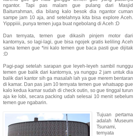
ngantor. Tapi pas malam gue pulang dari Masjid
Baiturrahman, dia bilang kalo besok dia ngantor cuman
sampe jam 10 aja, and setelahnya kita bisa explore Aceh.
Yipppiiii, punya temen juga buat ngebolang di Aceh :D
Dan ternyata, temen gue dikasih pinjem motor dari
kantornya, so lagi-lagi, gue bisa ngojek gratis keliling Aceh
sama temen gue *ini kalo temen gue baca pasti gue dijitak
:D
Pagi-pagi setelah sarapan gue leyeh-leyeh sambil nunggu
temen gue balik dari kantornya, ya nunggu 2 jam untuk dia
balik dari kantor sih ga masalah lah ya gue merem bentaran
di kamar. Dan pas jam 10 ternyata temen gue whatsapp gue
kalo kedua kamar sudah di check outin, so gue tinggal turun
aja ke lobi, secara packing udah selesai 10 menit sebelum
temen gue ngabarin.
Tujuan pertama
adalah Museum
Tsunami,
ternyata