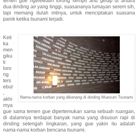
temen gue ngelewatin lorong sempit and gelap di antara
dua dinding air yang tinggi, suasananya lumayan serem sih,
tapi memang itulah intinya, untuk menciptakan suasana
panik ketika tsunami terjadi.
Keti
ka
men
giku
ti
loro
ng
ters
ebut
,
Nama-nama korban yang dikenang di dinding Muesum Tsunami
akhi
rnya
gue sama temen gue dipertemukan sama sebuah ruangan,
di dalamnya terdapat banyak nama yang disusun rapi di
dinding setengah lingkaran, yang gue yakin itu adalah
nama-nama korban bencana tsunami.