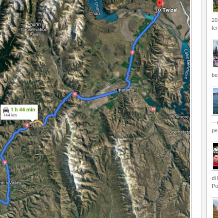
20
te
be
—t
pe.
di
Po