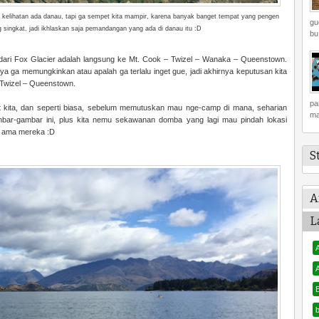
h kelihatan ada danau, tapi ga sempet kita mampir, karena banyak banget tempat yang pengen
gu
 singkat, jadi ikhlaskan saja pemandangan yang ada di danau itu :D
bu.
e dari Fox Glacier adalah langsung ke Mt. Cook – Twizel – Wanaka – Queenstown.
rnya ga memungkinkan atau apalah ga terlalu inget gue, jadi akhirnya keputusan kita
 Twizel – Queenstown.
pa
uat kita, dan seperti biasa, sebelum memutuskan mau nge-camp di mana, seharian
ma
ambar-gambar ini, plus kita nemu sekawanan domba yang lagi mau pindah lokasi
o ama mereka :D
S
A
L
A