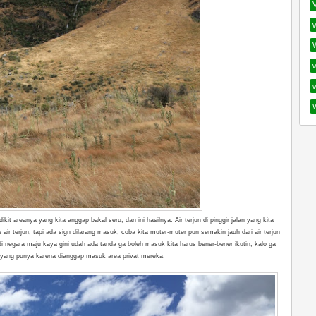
w
it areanya yang kita anggap bakal seru, dan ini hasilnya. Air terjun di pinggir jalan yang kita
ir terjun, tapi ada sign dilarang masuk, coba kita muter-muter pun semakin jauh dari air terjun
i negara maju kaya gini udah ada tanda ga boleh masuk kita harus bener-bener ikutin, kalo ga
 yang punya karena dianggap masuk area privat mereka.