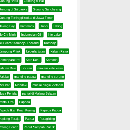
Gunung Batur
Gunung di Bali
Gunung di Sri Lanka
Gunung Sanghyang
Gunung Tertinggi kedua di Jawa Timur
Halong Bay
hammock
Hanoi
Hiking
Ho Chi Minh
Indonesian Girl
Inle Lake
alur carat Kamboja-Thailand
Kamboja
Kampung Phluk
keberlanjutan
Kebun Raya
Kemenparekraf
Kete Kesu
Komodo
Labuan Bajo
Liburan
makam kete kesu
Maluku
mancing papua
mancing sorong
Melukat
Mendaki
musim dingin Vietnam
Nusa Penida
pantai di Malang Selatan
Pantai Ora
Papeda
Papeda Ikan Kuah Kuning
Papeda Papua
Papiong Toraja
Papua
Paragliding
Patong Beach
Peduli Sampah Plastik