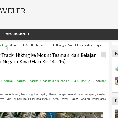
AVELER
With Sub Menu
veling
»
Mount Cook Dari Hooker Valley Track, Hiking ke Mount Tasman, dan Belajar
4 - 16)
F
 Track, Hiking ke Mount Tasman, dan Belajar
0
 Negara Kiwi (Hari Ke-14 - 16)
 4
,
hari ke-5
,
hari ke-6
,
hari ke-7
,
hari ke-8 & 9
,
hari ke-10 & 11
,
hari ke-12
, dan
hari
u bekas hujan, langsung lipet rapih, dilanjut dengan masak buat sarapan, setelah
nya. Yup, di hari ke-14 ini kita menuju area Twizel (Baca: Twaizel), yang jarak
P