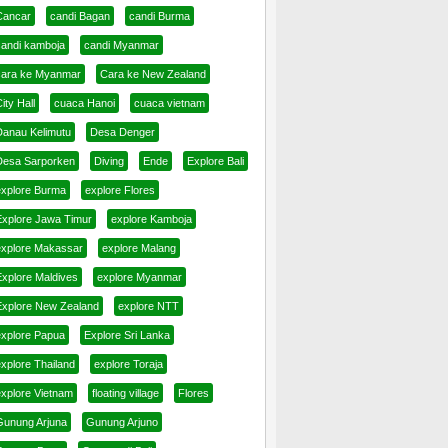
Cancar
candi Bagan
candi Burma
candi kamboja
candi Myanmar
cara ke Myanmar
Cara ke New Zealand
ity Hall
cuaca Hanoi
cuaca vietnam
Danau Kelimutu
Desa Denger
Desa Sarporken
Diving
Ende
Explore Bali
explore Burma
explore Flores
Explore Jawa Timur
explore Kamboja
explore Makassar
explore Malang
Explore Maldives
explore Myanmar
Explore New Zealand
explore NTT
explore Papua
Explore Sri Lanka
xplore Thailand
explore Toraja
explore Vietnam
floating village
Flores
Gunung Arjuna
Gunung Arjuno