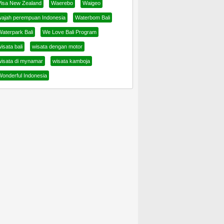
Visa New Zealand
Waerebo
Waigeo
wajah perempuan Indonesia
Waterbom Bali
Waterpark Bali
We Love Bali Program
isata bali
wisata dengan motor
wisata di mynamar
wisata kamboja
Wonderful Indonesia