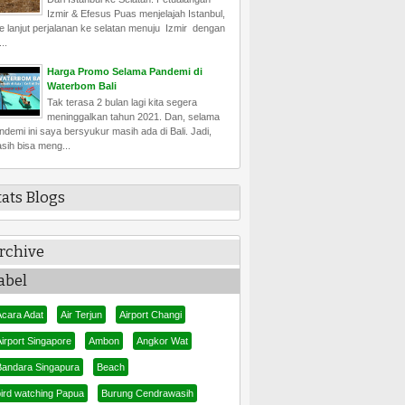
Izmir & Efesus Puas menjelajah Istanbul,
e lanjut perjalanan ke selatan menuju Izmir dengan
..
Harga Promo Selama Pandemi di
Waterbom Bali
Tak terasa 2 bulan lagi kita segera
meninggalkan tahun 2021. Dan, selama
ndemi ini saya bersyukur masih ada di Bali. Jadi,
sih bisa meng...
tats Blogs
rchive
abel
Acara Adat
Air Terjun
Airport Changi
irport Singapore
Ambon
Angkor Wat
Bandara Singapura
Beach
bird watching Papua
Burung Cendrawasih