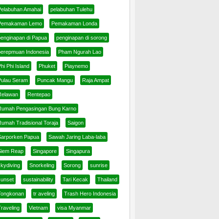
Pelabuhan Amahai
pelabuhan Tulehu
Pemakaman Lemo
Pemakaman Londa
penginapan di Papua
penginapan di sorong
perepmuan Indonesia
Pham Ngurah Lao
hi Phi Island
Phuket
Piaynemo
Pulau Seram
Puncak Mangu
Raja Ampat
Relawan
Rentepao
Rumah Pengasingan Bung Karno
Rumah Tradisional Toraja
Saigon
Sarporken Papua
Sawah Jaring Laba-laba
Siem Reap
Singapore
Singapura
skydiving
Snorkeling
Sorong
sunrise
sunset
sustainability
Tari Kecak
Thailand
Tongkonan
tr aveling
Trash Hero Indonesia
raveling
Vietnam
visa Myanmar