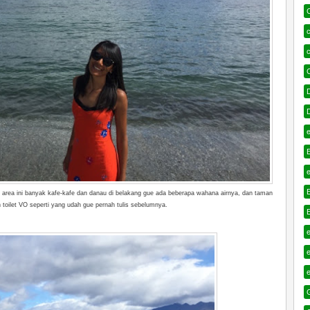
C
 area ini banyak kafe-kafe dan danau di belakang gue ada beberapa wahana airnya, dan taman
 toilet VO seperti yang udah gue pernah tulis sebelumnya.
e