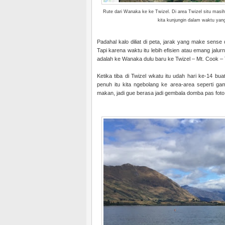
Rute dari Wanaka ke ke Twizel. Di area Twizel situ masi
kita kunjungin dalam waktu yang
Padahal kalo diliat di peta, jarak yang make sens
Tapi karena waktu itu lebih efisien atau emang jalu
adalah ke Wanaka dulu baru ke Twizel – Mt. Cook –
Ketika tiba di Twizel wkatu itu udah hari ke-14 b
penuh itu kita ngebolang ke area-area seperti g
makan, jadi gue berasa jadi gembala domba pas fot