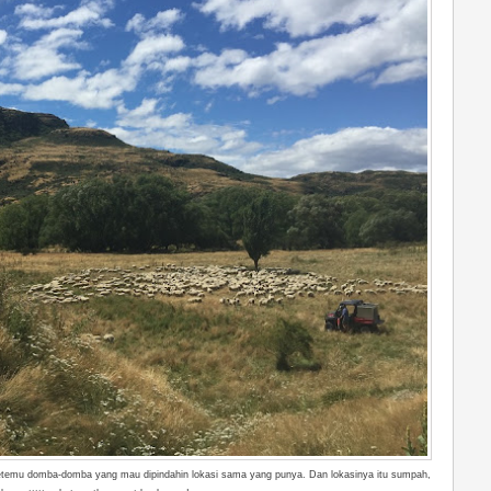
 ketemu domba-domba yang mau dipindahin lokasi sama yang punya. Dan lokasinya itu sumpah,