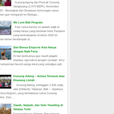
Gunung Agung dari Puncak Gunung
Sanghyang (2.074 MDPL) November
20 - Berangkat dari Denpasar boncengan sama
men gue mengarah ke Bedugu...
We Love Bali Program
Foto sama banner ini adalah wajib di
setiap lokasi yang berbeda hehe Pandemi
yang berkelanjutan di tahun 2020 ini
nar-benar berdampak di...
Dari Benua Eropa ke Asia Hanya
dengan Naik Ferry
Di hari berikutnya gue masih jelajahi
Istanbul, tapi kali ini pengen nyobain ferry
ransportasi favorit warga lokal yang sekaligus jadi
..
Gunung Adeng – Antara Tersesat atau
Diserang Lintah
Gunung Adeng, ketinggian 1.826 mdpl,
ada di Baturiti, Tabanan, Bali — tepatnya
 Desa Angseri, yang berbatasan sama Gunung
hen. Dari ...
Ziarah, Sejarah, dan Solo Traveling di
Selatan Turki
Dari Istanbul ke Selatan: Petualangan