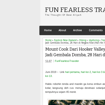
FUN FEARLESS TR
The Thought Of Dewi Aliyah
Home
About
Archive
Comments
Home
»
Explore New Zealand
»
Hiking
»
skydiving
»
Tra
Jadi Gembala Domba, 28 Hari di Negara Kiwi (Hari Ke-1
Mount Cook Dari Hooker Valley
Jadi Gembala Domba, 28 Hari di
12.07
FunFearlessTraveler
Juni 2019 –
Link
hari pertama
,
hari ke-2
,
hari ke-3 &
ke-13
.
Habis robohin tenda and mastiin ga kena embun ata
kelar, langsung deh cus menuju destinasi selanjut
tempuhnya sejam 45 menit.