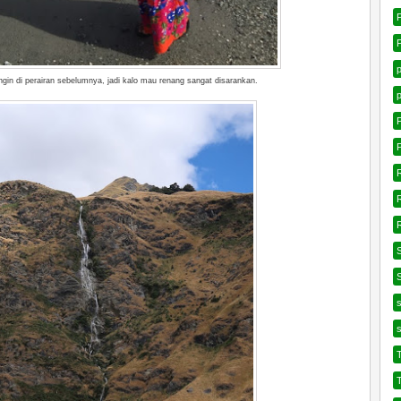
ingin di perairan sebelumnya, jadi kalo mau renang sangat disarankan.
P
T